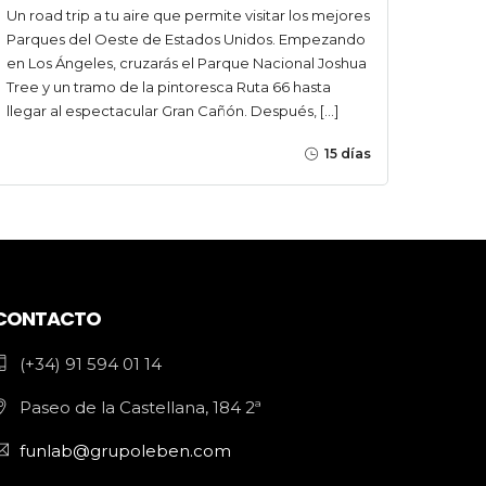
Un road trip a tu aire que permite visitar los mejores
Parques del Oeste de Estados Unidos. Empezando
en Los Ángeles, cruzarás el Parque Nacional Joshua
Tree y un tramo de la pintoresca Ruta 66 hasta
llegar al espectacular Gran Cañón. Después, […]
15 días
CONTACTO
(+34) 91 594 01 14
Paseo de la Castellana, 184 2ª
funlab@grupoleben.com