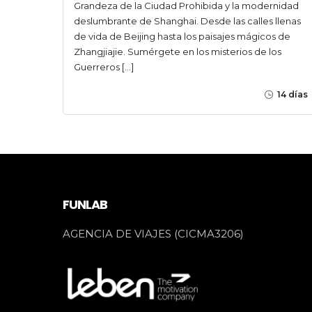
Grandeza de la Ciudad Prohibida y la modernidad
deslumbrante de Shanghai. Desde las calles llenas
de vida de Beijing hasta los paisajes mágicos de
Zhangjiajie. Sumérgete en los misterios de los
Guerreros […]
14 días
FUNLAB
AGENCIA DE VIAJES (CICMA3206)