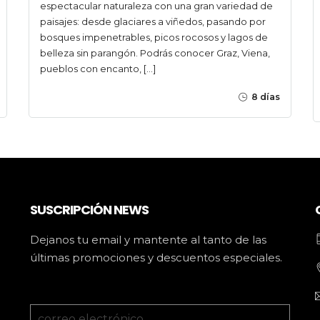
espectacular naturaleza con una gran variedad de
paisajes: desde glaciares a viñedos, pasando por
bosques impenetrables, picos rocosos y lagos de
belleza sin parangón. Podrás conocer Graz, Viena,
pueblos con encanto, […]
8 días
SUSCRIPCIÓN NEWS
Dejanos tu email y mantente al tanto de las
últimas promociones y descuentos especiales.